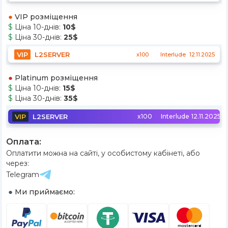
VIP розміщення
Ціна 10-днів:
10
$
Ціна 30-днів:
25
$
VIP
L2SERVER
x100
Interlude
12.11.2025
Platinum розміщення
Ціна 10-днів:
15
$
Ціна 30-днів:
35
$
VIP
L2SERVER
x100
Interlude
12.11.2025
Оплата:
Оплатити можна на сайті, у особистому кабінеті, або
через:
Telegram
Ми приймаємо: