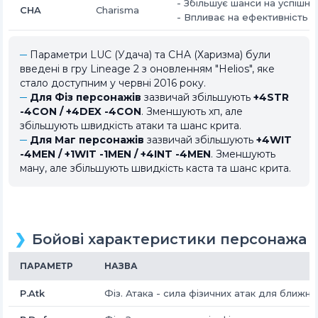
-
Збільшує шанси на успішне
CHA
Charisma
-
Впливає на ефективність в
Параметри LUC (Удача) та CHA (Харизма) були
введені в гру Lineage 2 з оновленням "Helios", яке
стало доступним у червні 2016 року.
Для Фіз персонажів
зазвичай збільшують
+4STR
-4CON / +4DEX -4CON
. Зменшують хп, але
збільшують швидкість атаки та шанс крита.
Для Маг персонажів
зазвичай збільшують
+4WIT
-4MEN / +1WIT -1MEN / +4INT -4MEN
. Зменшують
ману, але збільшують швидкість каста та шанс крита.
Бойові характеристики персонажа
ПАРАМЕТР
НАЗВА
P.Atk
Фіз. Атака - сила фізичних атак для ближн