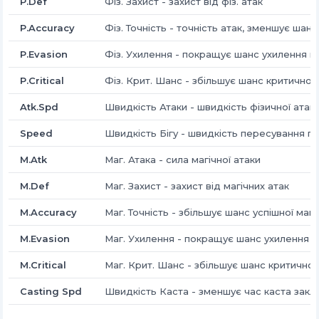
P.Def
Фіз. Захист - захист від фіз. атак
P.Accuracy
Фіз. Точність - точність атак, зменшує шан
P.Evasion
Фіз. Ухилення - покращує шанс ухилення від
P.Critical
Фіз. Крит. Шанс - збільшує шанс критичної ф
Atk.Spd
Швидкість Атаки - швидкість фізичної атак
Speed
Швидкість Бігу - швидкість пересування 
M.Atk
Маг. Атака - сила магічної атаки
M.Def
Маг. Захист - захист від магічних атак
M.Accuracy
Маг. Точність - збільшує шанс успішної маг.
M.Evasion
Маг. Ухилення - покращує шанс ухилення ві
M.Critical
Маг. Крит. Шанс - збільшує шанс критичної 
Casting Spd
Швидкість Каста - зменшує час каста закл