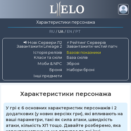
Характеристики персонажа
RU
/
UA
/
EN
/
PT
📢 Нові Сервери Л2
⚡ Рейтинг Серверів
Завантажити Lineage 2
Завантажити чистий патч
Історія релізів
Базові показники
Класи та скіли
База скілів
Моби & NPC
Зброя
Броня
Набори броні
Інші предмети
Характеристики персонажа
У грі є 6 основних характеристик персонажів і 2
додаткових (у нових версіях гри), які впливають на
ваші параметри, такі як сила атаки, швидкість
атаки, кількість ХП тощо. Давайте розберемо, яка