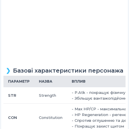
Базові характеристики персонажа
ПАРАМЕТР
НАЗВА
ВПЛИВ
-
P.Atk - покращує фізичну а
STR
Strength
-
Збільшує вантажопідйомні
-
Max HP/CP - максимальна 
-
HP Regeneration - регенер
CON
Constitution
-
Спротив оглушенню та де
-
Покращує захист щитом