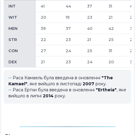
INT
41
44
37
31
43
WIT
20
19
23
21
2
MEN
39
37
40
42
37
STR
22
23
21
25
23
CON
27
24
25
31
2
DEX
21
23
24
20
34
Раса Камаель була введена в оновленні
"The
Kamael"
, яке вийшло в листопаді
2007
року.
Раса Ертхи була введена в оновленні
"Ertheia"
, яке
вийшло в липні
2014
року.