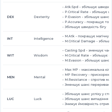
-
Atk.Spd - збільшує швидкіс
-
P.Critical Rate - збільшує 
DEX
Dexterity
-
P.Evasion - збільшує шанс 
-
P.Accuracy - покращує точн
-
Збільшує швидкість бігу
-
M.Atk - покращує магічну а
INT
Intelligence
-
M.Critical Damage - збільш
-
Casting Spd - зменшує час
WIT
Wisdom
-
M.Critical Rate - збільшує 
-
M.Evasion - збільшує шанс 
-
Max MP - максимальна кіль
-
MP Recovery - прискорює 
MEN
Mental
-
M.Resistance - спротив ма
-
Зменшує шанс переривання
-
Збільшує шанс успіху у ст
LUC
Luck
-
Збільшує шанс випадіння п
-
Знижує ймовірність отрима