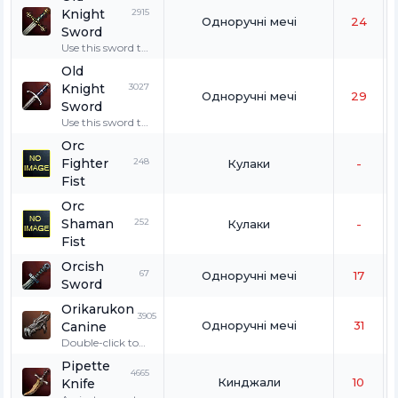
pieces.
spartoi of the
used by a Strider.
Knight
2915
Ruins of Agony
Одноручні мечі
24
to gather bone
Sword
pieces.
Use this sword to
deliver the final
Old
blow to the spirit
Knight
3027
of Sir Herod.
Одноручні мечі
29
Sword
Use this sword to
deliver the final
Orc
blow to the spirit
Fighter
248
Кулаки
-
of Sir Herod.
Fist
Orc
Shaman
252
Кулаки
-
Fist
Orcish
67
Одноручні мечі
17
Sword
Orikarukon
3905
Одноручні мечі
31
Canine
Double-click to
wear. Only for
Pipette
wolves, great
4665
Кинджали
10
Knife
wolves, and