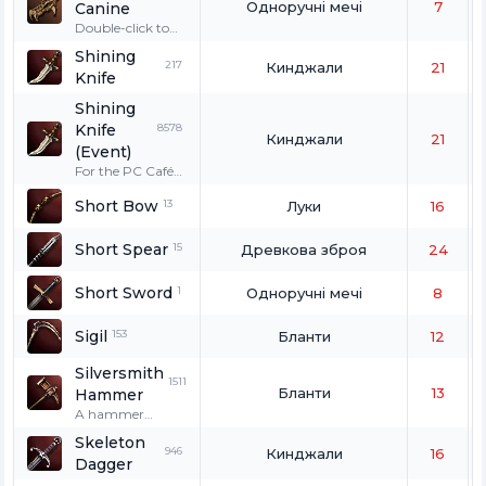
Одноручні мечі
7
Canine
of a Voodoo Doll.
It cannot be
Double-click to
traded, dropped,
wear. Only for
Shining
crystallized, or
wolves, great
217
Кинджали
21
Knife
given other
wolves, and
functions.
fenrir.
Shining
Knife
8578
Кинджали
21
(Event)
For the PC Café
coupon event.
Short Bow
13
This item cannot
Луки
16
be exchanged,
dropped,
Short Spear
15
Древкова зброя
24
crystallized, or
enchanted. If
Short Sword
1
one's PK count is
Одноручні мечі
8
1 or more, it
cannot be used.
Sigil
153
Бланти
12
Silversmith
1511
Бланти
13
Hammer
A hammer
silversmiths of
Skeleton
the ancient
946
Кинджали
16
Dagger
Elmoreden used.