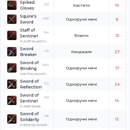
Spiked
253
Кастети
10
Gloves
Squire's
2369
Одноручні мечі
6
Sword
Staff of
744
Бланти
13
Sentinel
A staff issued to
those magicians
Sword
that have been
219
Кинджали
27
Breaker
acknowledged as
protectors of the
Sword of
woods.
3029
Одноручні мечі
17
Binding
Use this sword to
deliver the final
Sword of
blow to Zeruel.
120
Одноручні мечі
24
Reflection
Sword of
743
Одноручні мечі
14
Sentinel
A steel blade
issued to those
Sword of
fighters that have
738
Одноручні мечі
12
Solidarity
been
acknowledged as
A bronze sword
protectors of the
crafted long ago