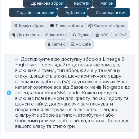
🔱
👊
🤺
Древкова зброя
Кастети
Рапіри
🔪
🏹
🪽
Подвійні кинджали
Арбалети
Стародавні мечі
⚒️
🌑
📦
Крафт зброя
Тіньова зброя
Common зброя
🐈
🎉
🎣
🤖
⚔️
Для тварин
Івентова
Вудки
NPC
PvP
🧪
💻
Kamex
PC Cafe
Досліджуйте всю доступну зброю з Lineage 2
High Five. Переглядайте детальну інформацію,
включаючи ґрейд, тип зброї, фізичну та магічну
атаку, швидкість атаки, шанс критичного удару,
спеціальну здібність (SA) та унікальні бонуси. Наш
каталог охоплює все від базових мечів No-grade до
легендарної зброї S84-grade. Кожен предмет
включає повні вимоги для крафту, локації дропу та
шанси спойлу, допомагаючи вам планувати
покращення екіпірування з легкістю. Швидко
фільтруйте зброю за типом, атрибутами або
бойовими ролями, щоб знайти ідеальну зброю для
вашого класу та стилю гри.