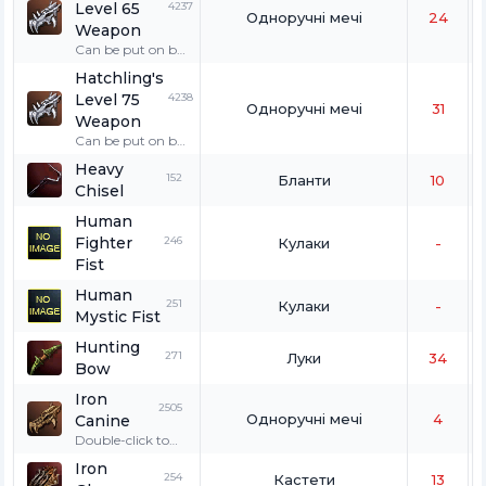
Level 65
4237
Одноручні мечі
24
Weapon
Can be put on by
double-clicking.
Hatchling's
Exclusively used
Level 75
4238
by a Hatchling.
Одноручні мечі
31
Weapon
Can be put on by
double-clicking.
Heavy
Exclusively used
152
Бланти
10
Chisel
by a Hatchling.
Human
Fighter
246
Кулаки
-
Fist
Human
251
Кулаки
-
Mystic Fist
Hunting
271
Луки
34
Bow
Iron
2505
Одноручні мечі
4
Canine
Double-click to
wear. Only for
Iron
wolves, great
254
Кастети
13