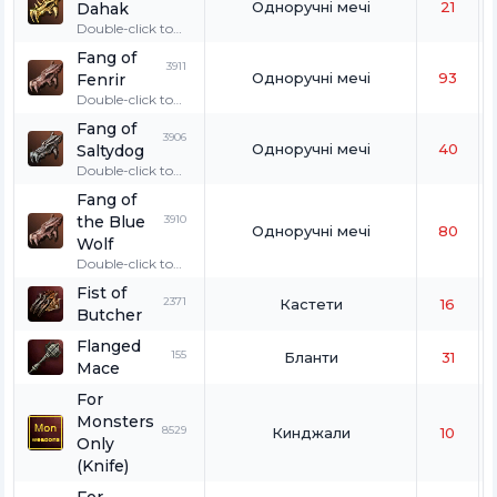
Одноручні мечі
21
Dahak
wolves, and
fenrir.
Double-click to
wear. Exclusively
Fang of
used by a
3911
Одноручні мечі
93
Fenrir
Hatchling.
Double-click to
wear. Only for
Fang of
wolves, great
3906
Одноручні мечі
40
Saltydog
wolves, and
fenrir.
Double-click to
wear. Only for
Fang of
wolves, great
the Blue
3910
wolves, and
Одноручні мечі
80
fenrir.
Wolf
Double-click to
wear. Only for
Fist of
wolves, great
2371
Кастети
16
Butcher
wolves, and
fenrir.
Flanged
155
Бланти
31
Mace
For
Monsters
8529
Кинджали
10
Only
(Knife)