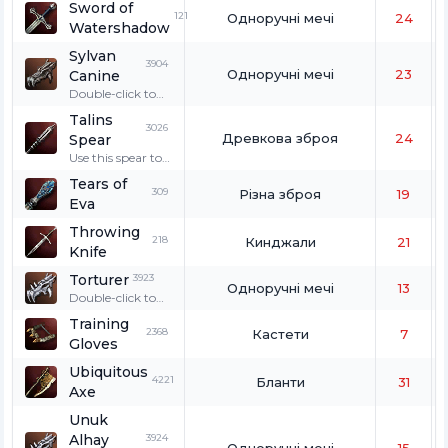
Sword of
woods.
in memory of the
121
Одноручні мечі
24
Watershadow
union between
the Humans and
Sylvan
the Elves.
3904
Одноручні мечі
23
Canine
Double-click to
wear. Only for
Talins
wolves, great
3026
Древкова зброя
24
Spear
wolves, and
fenrir.
Use this spear to
deliver the final
Tears of
blow to Eva's
309
Різна зброя
19
Eva
unicorn.
Throwing
218
Кинджали
21
Knife
Torturer
3923
Одноручні мечі
13
Double-click to
wear. Only for
Training
hatchlings.
2368
Кастети
7
Gloves
Ubiquitous
4221
Бланти
31
Axe
Unuk
Alhay
3924