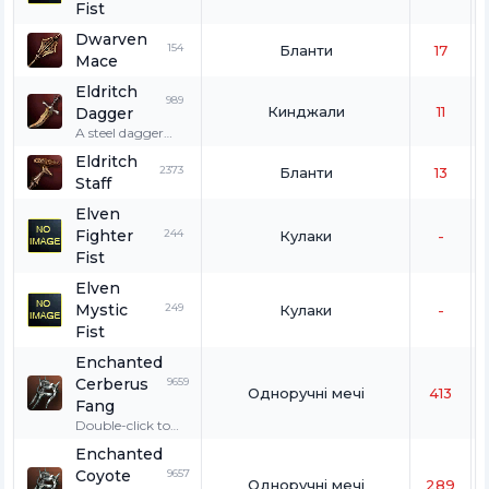
Fist
Dwarven
154
Бланти
17
Mace
Eldritch
989
Кинджали
11
Dagger
A steel dagger
engraved with
Eldritch
the runes of
2373
Бланти
13
Staff
Shilen and Gran
Kain.
Elven
Fighter
244
Кулаки
-
Fist
Elven
Mystic
249
Кулаки
-
Fist
Enchanted
Cerberus
9659
Одноручні мечі
413
Fang
Double-click to
wear. Only for
Enchanted
great wolves and
Coyote
9657
fenrir.
Одноручні мечі
289