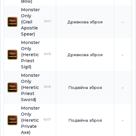
Bow)
Monster
Only
(Grail
8221
Древкова зброя
-
Apostle
Spear)
Monster
Only
(Heretic
8205
Древкова зброя
-
Priest
Sigil)
Monster
Only
(Heretic
8206
Подвійна зброя
-
Priest
Sword)
Monster
Only
(Heretic
8207
Подвійна зброя
-
Private
Axe)