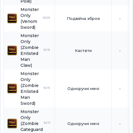
Pole)
Monster
Only
8203
Подвійна зброя
-
(Venom
Sword)
Monster
Only
(Zombie
8216
Кастети
-
Enlisted
Man
Claw)
Monster
Only
(Zombie
8215
Одноручні мечі
-
Enlisted
Man
Sword)
Monster
Only
(Zombie
8217
Одноручні мечі
-
Gateguard