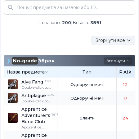
Показано
:
200
|
Всього
:
3891
Згорнути все
No-grade
Зброя
Згорнути
Назва предмета
Тип
P.Atk
Alya Fang
3922
Одноручні мечі
12
Double-click to
wear. Only for
Antiplague
3925
hatchlings.
Одноручні мечі
17
Double-click to
wear. Only for
Apprentice
hatchlings.
Adventurer's
7817
Бланти
24
Bone Club
Apprentice
Adventurer's
Apprentice
Bone Club. This