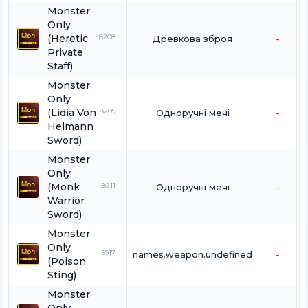
Monster
Only
(Heretic
8208
Древкова зброя
-
Private
Staff)
Monster
Only
(Lidia Von
8209
Одноручні мечі
-
Helmann
Sword)
Monster
Only
(Monk
8211
Одноручні мечі
-
Warrior
Sword)
Monster
Only
6917
names.weapon.undefined
-
(Poison
Sting)
Monster