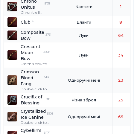
Chrono
5133
Кастети
1
Unitus
Chronicle II
Souvenir!!!
Club
4
Бланти
8
Composite
273
Луки
64
Bow
Crescent
Moon
3028
Луки
34
Bow
Use this bow to
deliver the final
Crimson
blow to
Blood
5189
Commander
Одноручні мечі
23
Kadesh.
Fang
Double-click to
wear. Exclusively
Crucifix of
used by a
311
Різна зброя
25
Blessing
Hatchling.
Crystallized
3909
Одноручні мечі
69
Ice Canine
Double-click to
wear. Only for
Cybellin's
wolves, great
3471