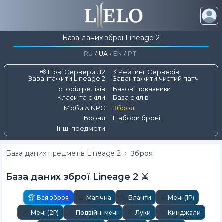
База даних зброї Lineage 2
RU
/
UA
/
EN
/
PT
📢 Нові Сервери Л2
⚡ Рейтинг Серверів
Завантажити Lineage 2
Завантажити чистий патч
Історія релізів
Базові показники
Класи та скіли
База скілів
Моби & NPC
Зброя
Броня
Набори броні
Інші предмети
База даних предметів Lineage 2
›
Зброя
База даних зброї Lineage 2
⚔️
🏆
🔮
🔨
⚔️
Вся зброя
Магічна
Бланти
Мечі (1Р)
🗡️
⚔️
🏹
🔪
Мечі (2Р)
Подвійні мечі
Луки
Кинджали