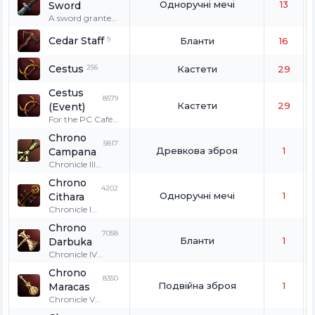
Одноручні мечі
13
Sword
A sword granted
to young Orc
Cedar Staff
9
Fighters who
Бланти
16
distinguished
themselves at
Cestus
256
Кастети
29
war.
Cestus
8579
Кастети
29
(Event)
For the PC Café
coupon event.
Chrono
This item cannot
5817
Древкова зброя
1
Campana
be exchanged,
dropped,
Chronicle III
crystallized, or
Souvenir!!!
Chrono
enchanted. If
4202
Одноручні мечі
1
Cithara
one's PK count is
1 or more, it
Chronicle I
cannot be used.
Souvenir!!!
Chrono
7058
Бланти
1
Darbuka
Chronicle IV
Souvenir!!!
Chrono
8350
Подвійна зброя
1
Maracas
Chronicle V
Souvenir!