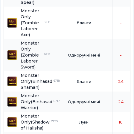
Spear)
Monster
Only
(Zombie
8218
Бланти
-
Laborer
Axe)
Monster
Only
(Zombie
8219
Одноручні мечі
-
Laborer
Sword)
Monster
Only(Einhasad
6718
Бланти
24
Shaman)
Monster
Only(Einhasad
6717
Одноручні мечі
24
Warrior)
Monster
Only(Shadow
6720
Луки
16
of Halisha)