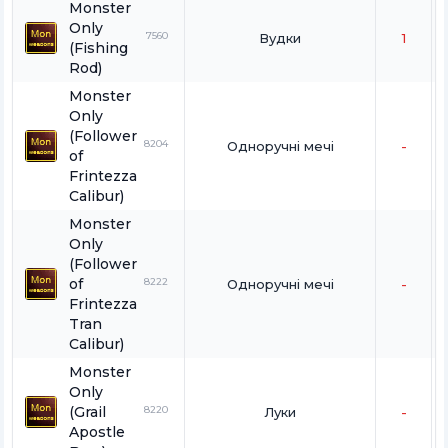
Monster
wolves, great
Only
wolves, and
7560
Вудки
1
fenrir.
(Fishing
Rod)
Monster
Only
(Follower
8204
Одноручні мечі
-
of
Frintezza
Calibur)
Monster
Only
(Follower
of
8222
Одноручні мечі
-
Frintezza
Tran
Calibur)
Monster
Only
(Grail
8220
Луки
-
Apostle