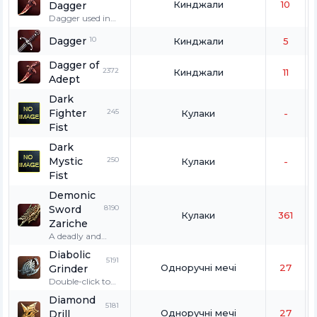
Кинджали
10
Dagger
wolves, and
fenrir.
Dagger used in
ceremony to raise
Dagger
10
the purity of
Кинджали
5
blood crystal.
Dagger of
2372
Кинджали
11
Adept
Dark
Fighter
245
Кулаки
-
Fist
Dark
Mystic
250
Кулаки
-
Fist
Demonic
Sword
8190
Кулаки
361
Zariche
A deadly and
powerful magical
Diabolic
sword that was
5191
Одноручні мечі
27
Grinder
once wielded by
the devil
Double-click to
Bremnon
wear. Exclusively
Diamond
himself. It is
used by a
5181
Одноручні мечі
27
Drill
always thirsty for
Hatchling.