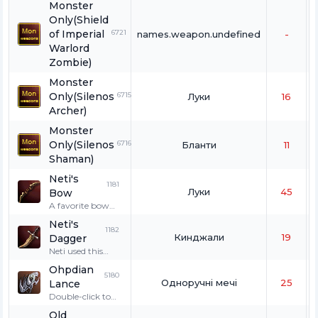
Monster
Only(Shield
of Imperial
6721
names.weapon.undefined
-
Warlord
Zombie)
Monster
Only(Silenos
6715
Луки
16
Archer)
Monster
Only(Silenos
6716
Бланти
11
Shaman)
Neti's
1181
Луки
45
Bow
A favorite bow
used by Neti, who
Neti's
was once a
1182
Кинджали
19
Dagger
Treasure Hunter.
Use it when
Neti used this
hunting the
dagger when she
Ohpdian
skeletons and
was a Treasure
5180
Одноручні мечі
25
Lance
spartoi of the
Hunter. Use it
Ruins of Agony
when hunting
Double-click to
to gather bone
the skeletons and
wear. Exclusively
Old