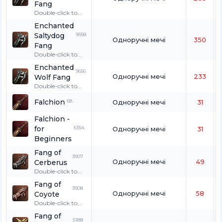
Fang
Double-click to
wear. Only for
Enchanted
great wolves and
Saltydog
9658
fenrir.
Одноручні мечі
350
Fang
Double-click to
wear. Only for
Enchanted
great wolves and
9656
Одноручні мечі
233
Wolf Fang
fenrir.
Double-click to
wear. Only for
Falchion
68
great wolves and
Одноручні мечі
31
fenrir.
Falchion -
for
6354
Одноручні мечі
31
Beginners
Fang of
3907
Одноручні мечі
49
Cerberus
Double-click to
wear. Only for
Fang of
wolves, great
3908
Одноручні мечі
58
Coyote
wolves, and
fenrir.
Double-click to
wear. Only for
Fang of
wolves, great
5188