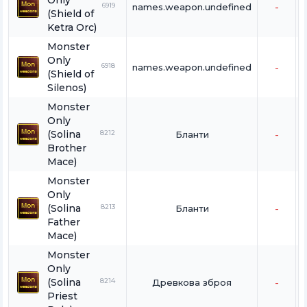
Only
6919
names.weapon.undefined
-
(Shield of
Ketra Orc)
Monster
Only
6918
names.weapon.undefined
-
(Shield of
Silenos)
Monster
Only
(Solina
8212
Бланти
-
Brother
Mace)
Monster
Only
(Solina
8213
Бланти
-
Father
Mace)
Monster
Only
(Solina
8214
Древкова зброя
-
Priest