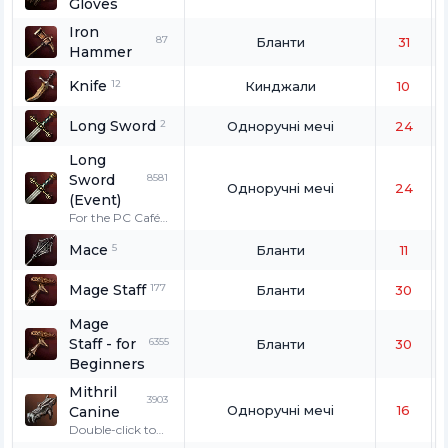
Gloves
wolves, and
fenrir.
Iron
87
Бланти
31
Hammer
Knife
12
Кинджали
10
Long Sword
2
Одноручні мечі
24
Long
Sword
8581
Одноручні мечі
24
(Event)
For the PC Café
coupon event.
Mace
5
This item cannot
Бланти
11
be exchanged,
dropped,
Mage Staff
177
Бланти
30
crystallized, or
enchanted. If
Mage
one's PK count is
Staff - for
6355
Бланти
30
1 or more, it
cannot be used.
Beginners
Mithril
3903
Одноручні мечі
16
Canine
Double-click to
wear. Only for