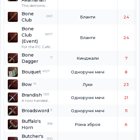
Akamanah
This demonic
twin blade was
Bone
forged by Gran
2501
Бланти
24
Club
Kain, the god of
chaos. It needs
Bone
the fresh blood of
Club
8577
a PK at least
Бланти
24
every 24 hours or
(Event)
it will disappear.
For the PC Café
coupon event.
Bone
This item cannot
11
Кинджали
7
Dagger
be exchanged,
dropped,
Bouquet
4027
crystallized, or
Одноручні мечі
8
enchanted. If
one's PK count is
Bow
14
Луки
23
1 or more, it
cannot be used.
Brandish
1333
Одноручні мечі
21
A two-handed
sword for
Broadsword
3
beginners.
Одноручні мечі
11
Buffalo's
308
Різна зброя
6
Horn
Butcher's
1510