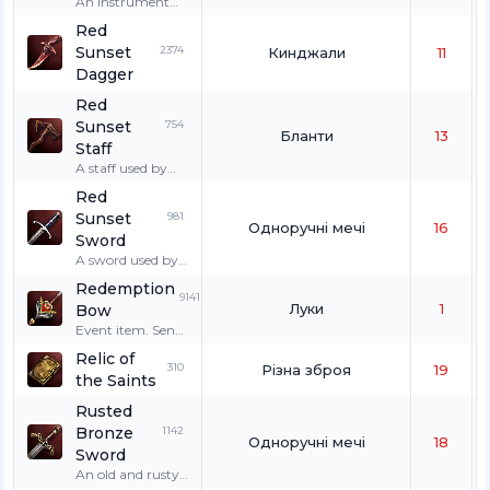
fenrir.
An instrument
used to collect the
Red
blood of living
Sunset
2374
Кинджали
11
creatures. Use it
to cut Baium and
Dagger
obtain a blood
Red
sample.
Sunset
754
Бланти
13
Staff
A staff used by
warriors
Red
belonging to the
Sunset
981
Red Sunset clan.
Одноручні мечі
16
Sword
A sword used by
warriors
Redemption
belonging to the
9141
Луки
1
Bow
Red Sunset clan.
Event item. Send
a heart with love
Relic of
to select mutated
310
Різна зброя
19
the Saints
creatures. The
active skills "Heart
Rusted
Shot" and
Bronze
1142
"Double Heart
Одноручні мечі
18
Shot" can be
Sword
used.
An old and rusty