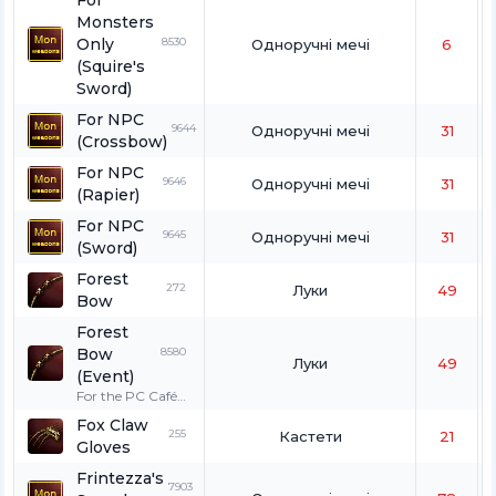
For
Monsters
Only
8530
Одноручні мечі
6
(Squire's
Sword)
For NPC
9644
Одноручні мечі
31
(Crossbow)
For NPC
9646
Одноручні мечі
31
(Rapier)
For NPC
9645
Одноручні мечі
31
(Sword)
Forest
272
Луки
49
Bow
Forest
Bow
8580
Луки
49
(Event)
For the PC Café
coupon event.
Fox Claw
This item cannot
255
Кастети
21
Gloves
be exchanged,
dropped,
Frintezza's
crystallized, or
7903