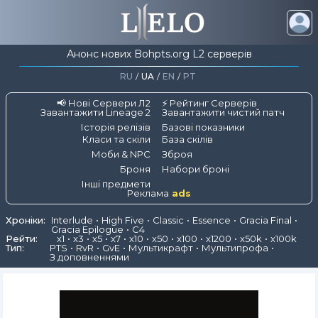
Анонс нових Bohpts.org L2 серверів
RU
/
UA
/
EN
/
PT
📢 Нові Сервери Л2
⚡ Рейтинг Серверів
Завантажити Lineage 2
Завантажити чистий патч
Історія релізів
Базові показники
Класи та скіли
База скілів
Моби & NPC
Зброя
Броня
Набори броні
Інші предмети
Реклама
ads
Хроніки:
Interlude
High Five
Classic
Essence
Gracia Final
Gracia Epilogue
C4
Рейти:
x1
x3
x5
x7
x10
x50
x100
x1200
x50k
x100k
Тип:
PTS
RvR
GvE
Мультикрафт
Мультипрофа
З доповненнями