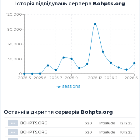
Історія відвідувань сервера
Bohpts.org
120,000
90,000
60,000
30,000
0
2025-3
2025-5
2025-7
2025-9
2025-12
2026-2
2026-5
sessions
Останні відкриття серверів
Bohpts.org
BOHPTS.ORG
⦁⦁⦁
x20
Interlude
12.12.25
BOHPTS.ORG
⦁⦁⦁
x20
Interlude
10.12.25