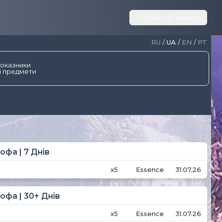
Особистий кабінет
RU
/
UA
/
EN
/
PT
показники
і предмети
фа | 7 Днів
x5
Essence
31.07.26
фа | 30+ Днів
x5
Essence
31.07.26