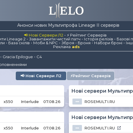
Анонси нових Мультипрофа Lineage II серверів
📢 Нові Сервери Л2
⚡ Рейтинг Серверів
ти Lineage 2
Завантажити чистий патч
Історія релізів
Базові 
іли
База скілів
Моби & NPC
Зброя
Броня
Набори броні
Інш
Реклама
ads
Gracia Epilogue
C4
доповненнями
📢
Нові Сервери Л2
⚡
Рейтинг Серверів
Нові сервери Мультипро
x550
Interlude
07.08.26
ROSEMULTI.RU
⦁⦁⦁
Нові сервери Мультипро
x550
Interlude
07.08.26
ROSEMULTI.RU
⦁⦁⦁