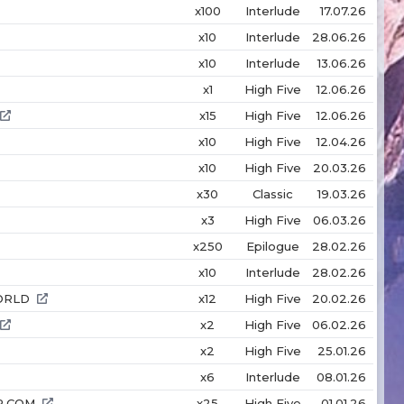
x100
Interlude
17.07.26
x10
Interlude
28.06.26
x10
Interlude
13.06.26
x1
High Five
12.06.26
x15
High Five
12.06.26
x10
High Five
12.04.26
x10
High Five
20.03.26
x30
Classic
19.03.26
x3
High Five
06.03.26
x250
Epilogue
28.02.26
x10
Interlude
28.02.26
ORLD
x12
High Five
20.02.26
x2
High Five
06.02.26
x2
High Five
25.01.26
x6
Interlude
08.01.26
R.COM
x25
High Five
01.01.26