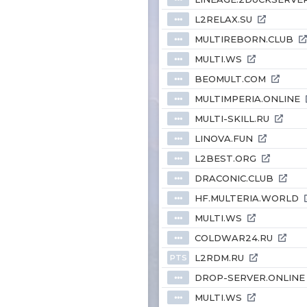
L2RELAX.SU
⦁⦁⦁
MULTIREBORN.CLUB
⦁⦁⦁
MULTI.WS
⦁⦁⦁
BEOMULT.COM
⦁⦁⦁
MULTIMPERIA.ONLINE
⦁⦁⦁
MULTI-SKILL.RU
⦁⦁⦁
LINOVA.FUN
⦁⦁⦁
L2BEST.ORG
⦁⦁⦁
DRACONIC.CLUB
⦁⦁⦁
HF.MULTERIA.WORLD
⦁⦁⦁
MULTI.WS
⦁⦁⦁
COLDWAR24.RU
⦁⦁⦁
L2RDM.RU
PTS
DROP-SERVER.ONLINE
⦁⦁⦁
MULTI.WS
⦁⦁⦁