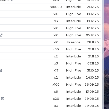
x10000
Interlude
21.12.25
x10
High Five
19.12.25
x3
Interlude
19.12.25
x10
High Five
12.12.25
x10
High Five
05.12.25
x10
Essence
28.11.25
x50
High Five
21.11.25
x2
Interlude
21.11.25
x3
High Five
07.11.25
x17
High Five
31.10.25
x2
Interlude
24.10.25
x100
High Five
26.09.25
x6
Interlude
13.09.25
x20
Interlude
29.08.25
x3
Interlude
29.08.25