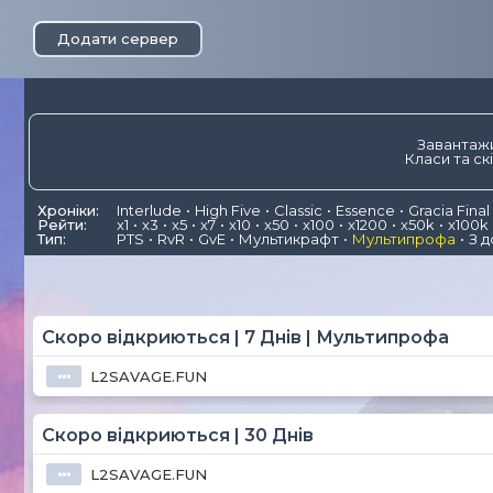
Додати сервер
Завантажи
Класи та ск
Хроніки:
Interlude
High Five
Classic
Essence
Gracia Final
Рейти:
x1
x3
x5
x7
x10
x50
x100
x1200
x50k
x100k
Тип:
PTS
RvR
GvE
Мультикрафт
Мультипрофа
З 
Скоро відкриються | 7 Днів | Мультипрофа
L2SAVAGE.FUN
⦁⦁⦁
Скоро відкриються | 30 Днів
L2SAVAGE.FUN
⦁⦁⦁