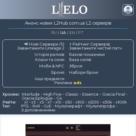
Анонс нових L2Hub.com.ua L2 серверів
RU
/
UA
/
EN
/
PT
📢 Нові Сервери Л2
⚡ Рейтинг Серверів
Завантажити Lineage 2
Завантажити чистий патч
Історія релізів
Базові показники
Класи та скіли
База скілів
Моби & NPC
Зброя
Броня
Набори броні
Інші предмети
Реклама
ads
Хроніки:
Interlude
High Five
Classic
Essence
Gracia Final
Gracia Epilogue
C4
Рейти:
x1
x3
x5
x7
x10
x50
x100
x1200
x50k
x100k
Тип:
PTS
RvR
GvE
Мультикрафт
Мультипрофа
З доповненнями