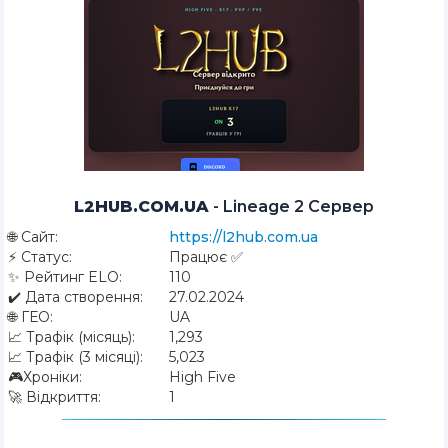
L2HUB.COM.UA
-
Lineage 2 Сервер
🌐
Сайт:
https://l2hub.com.ua
⚡
Статус:
Працює ✅
✨
Рейтинг ELO:
110
✔️
Дата створення:
27.02.2024
🌐
ГЕО:
UA
📈
Трафік (місяць):
1,293
📈
Трафік (3 місяці):
5,023
🎮
Хроніки:
High Five
🚀
Відкриття:
1