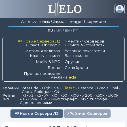
Анонсы новых Classic Lineage II серверов
RU
/
UA
/
EN
/
PT
📢 Новые Сервера Л2
⚡ Рейтинг Серверов
Скачать Lineage 2
Скачать чистый патч
История релизов
Базовые показатели
Классы и скилы
База скилов
Мобы & NPC
Оружие
Броня
Сеты брони
Прочие предметы
Реклама
ads
Хроники:
Interlude
High Five
Classic
Essence
Gracia Final
Gracia Epilogue
C4
Рейты:
x1
x3
x5
x7
x10
x50
x100
x1200
x50k
x100k
Тип:
PTS
RvR
GvE
Мультикрафт
Мультипрофа
С дополнениями
📢
Новые Сервера Л2
⚡
Рейтинг Серверов