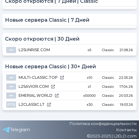
Скоро откроются | 7 Дней | Classic
Новые сервера Classic | 7 Дней
Скоро откроются | 30 Дней
L2SUNRISE.COM
⦁⦁⦁
x5
Classic
21.08.26
Новые сервера Classic | 30+ Дней
MULTI-CLASSIC.TOP
⦁⦁⦁
x10
Classic
22.05.26
L2SAVIOR.COM
⦁⦁⦁
x1
Classic
17.04.26
EMERIAL.WORLD
⦁⦁⦁
x50000
Classic
20.03.26
L2CLASSIC.LT
PTS
x30
Classic
19.03.26
Политика конфиденциальности
Telegram
Контакты
©2023-2025 | L2ELO.com