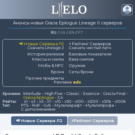
Анонсы новых Gracia Epilogue Lineage II серверов
RU
/
UA
/
EN
/
PT
📢 Новые Сервера Л2
⚡ Рейтинг Серверов
Скачать Lineage 2
Скачать чистый патч
История релизов
Базовые показатели
Классы и скилы
База скилов
Мобы & NPC
Оружие
Броня
Сеты брони
Прочие предметы
Реклама
ads
Хроники:
Interlude
High Five
Classic
Essence
Gracia Final
Gracia Epilogue
C4
Рейты:
x1
x3
x5
x7
x10
x50
x100
x1200
x50k
x100k
Тип:
PTS
RvR
GvE
Мультикрафт
Мультипрофа
С дополнениями
📢
Новые Сервера Л2
⚡
Рейтинг Серверов