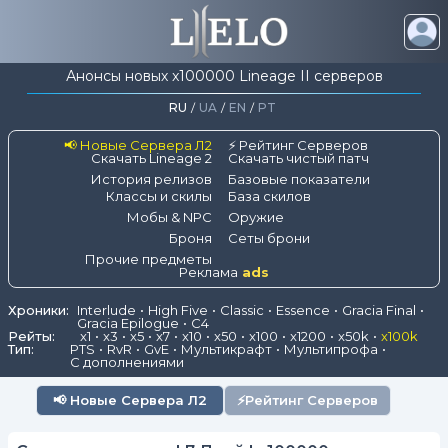
Анонсы новых x100000 Lineage II серверов
RU
/
UA
/
EN
/
PT
📢 Новые Сервера Л2
⚡ Рейтинг Серверов
Скачать Lineage 2
Скачать чистый патч
История релизов
Базовые показатели
Классы и скилы
База скилов
Мобы & NPC
Оружие
Броня
Сеты брони
Прочие предметы
Реклама
ads
Хроники:
Interlude
High Five
Classic
Essence
Gracia Final
Gracia Epilogue
C4
Рейты:
x1
x3
x5
x7
x10
x50
x100
x1200
x50k
x100k
Тип:
PTS
RvR
GvE
Мультикрафт
Мультипрофа
С дополнениями
📢
Новые Сервера Л2
⚡
Рейтинг Серверов