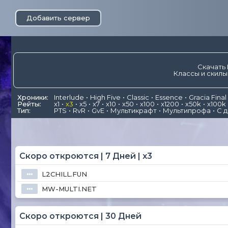
Добавить сервер
Скачать 
Классы и скилы
Хроники:
Interlude
High Five
Classic
Essence
Gracia Final
Рейты:
x1
x3
x5
x7
x10
x50
x100
x1200
x50k
x100k
Тип:
PTS
RvR
GvE
Мультикрафт
Мультипрофа
С 
Скоро откроются | 7 Дней | x3
L2CHILL.FUN
⦁⦁⦁
MW-MULTI.NET
⦁⦁⦁
Скоро откроются | 30 Дней