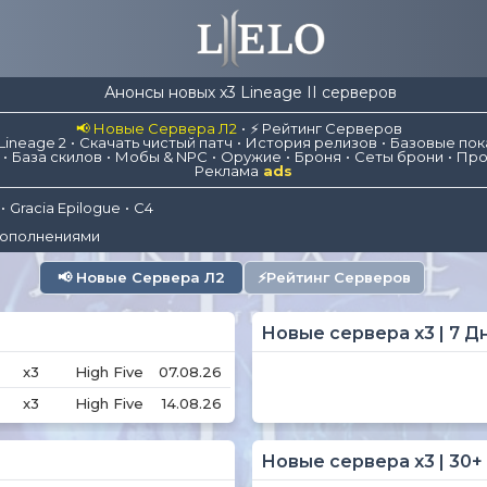
Анонсы новых x3 Lineage II серверов
📢 Новые Сервера Л2
⚡ Рейтинг Серверов
Lineage 2
Скачать чистый патч
История релизов
Базовые пок
База скилов
Мобы & NPC
Оружие
Броня
Сеты брони
Про
Реклама
ads
Gracia Epilogue
C4
дополнениями
📢
Новые Сервера Л2
⚡
Рейтинг Серверов
Новые сервера x3 | 7 Д
x3
High Five
07.08.26
x3
High Five
14.08.26
Новые сервера x3 | 30+