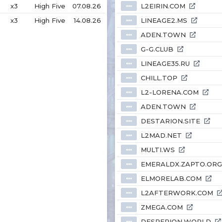
x3
High Five
07.08.26
L2EIRIN.COM
⦁⦁⦁
x3
High Five
14.08.26
LINEAGE2.MS
⦁⦁⦁
ADEN.TOWN
⦁⦁⦁
G-G.CLUB
⦁⦁⦁
LINEAGE35.RU
⦁⦁⦁
CHILL.TOP
⦁⦁⦁
L2-LORENA.COM
⦁⦁⦁
ADEN.TOWN
⦁⦁⦁
DESTARION.SITE
⦁⦁⦁
L2MAD.NET
⦁⦁⦁
MULTI.WS
⦁⦁⦁
EMERALDX.ZAPTO.ORG
⦁⦁⦁
ELMORELAB.COM
⦁⦁⦁
L2AFTERWORK.COM
⦁⦁⦁
ZMEGA.COM
⦁⦁⦁
DESPERION.WORLD
⦁⦁⦁