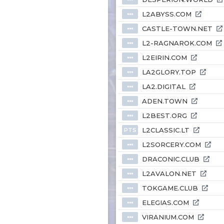
L2ABYSS.COM
⦁⦁⦁
CASTLE-TOWN.NET
⦁⦁⦁
L2-RAGNAROK.COM
⦁⦁⦁
L2EIRIN.COM
⦁⦁⦁
LA2GLORY.TOP
⦁⦁⦁
LA2.DIGITAL
⦁⦁⦁
ADEN.TOWN
⦁⦁⦁
L2BEST.ORG
⦁⦁⦁
L2CLASSIC.LT
PTS
L2SORCERY.COM
⦁⦁⦁
DRACONIC.CLUB
⦁⦁⦁
L2AVALON.NET
⦁⦁⦁
TOKGAME.CLUB
⦁⦁⦁
ELEGIAS.COM
⦁⦁⦁
VIRANIUM.COM
⦁⦁⦁