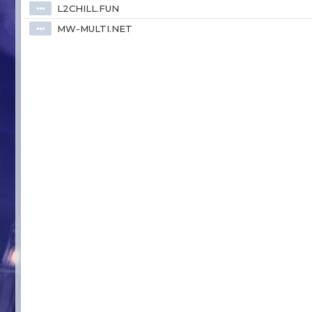
L2CHILL.FUN
⦁⦁⦁
MW-MULTI.NET
⦁⦁⦁