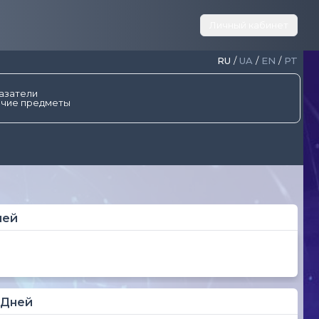
Личный кабинет
RU
/
UA
/
EN
/
PT
азатели
чие предметы
ней
 Дней