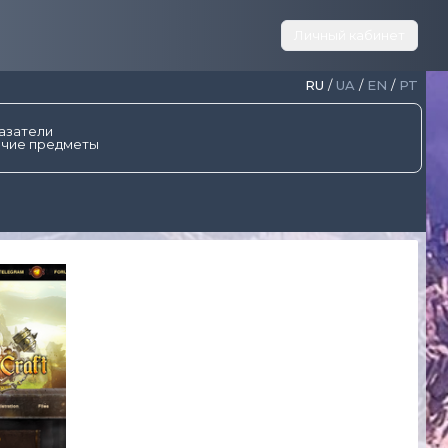
Личный кабинет
RU
/
UA
/
EN
/
PT
азатели
чие предметы