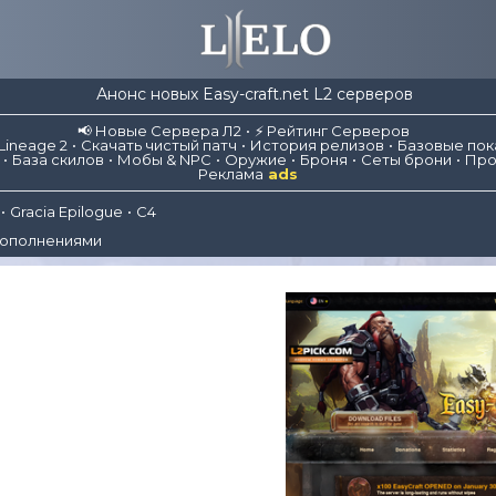
Анонс новых Easy-craft.net L2 серверов
📢 Новые Сервера Л2
⚡ Рейтинг Серверов
Lineage 2
Скачать чистый патч
История релизов
Базовые пок
База скилов
Мобы & NPC
Оружие
Броня
Сеты брони
Про
Реклама
ads
Gracia Epilogue
C4
дополнениями