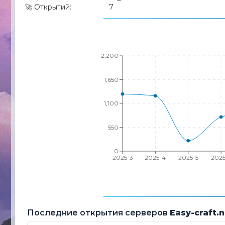
🚀
Открытий:
7
2,200
1,650
1,100
550
0
2025-3
2025-4
2025-5
2025
Последние открытия серверов
Easy-craft.