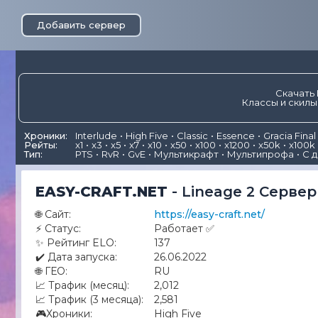
Добавить сервер
Скачать 
Классы и скилы
Хроники:
Interlude
High Five
Classic
Essence
Gracia Final
Рейты:
x1
x3
x5
x7
x10
x50
x100
x1200
x50k
x100k
Тип:
PTS
RvR
GvE
Мультикрафт
Мультипрофа
С 
EASY-CRAFT.NET
-
Lineage 2 Сервер
🌐
Сайт:
https://easy-craft.net/
⚡
Статус:
Работает ✅
✨
Рейтинг ELO:
137
✔️
Дата запуска:
26.06.2022
🌐
ГЕО:
RU
📈
Трафик (месяц):
2,012
📈
Трафик (3 месяца):
2,581
🎮
Хроники:
High Five