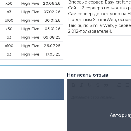
Впервые сервер Easy-craft.ne
x50
High Five
20.06.26
Сайт L2 сервера полностью 
x3
High Five
07.02.26
Сам сервер делает упор на H
По данным SimilarWeb, основ
x100
High Five
30.01.26
Также, по SimilarWeb, у серв
x50
High Five
03.01.26
2,012-пользователей.
x3
High Five
09.08.25
x100
High Five
26.07.25
x3
High Five
17.05.25
Написать отзыв
.
Авториз