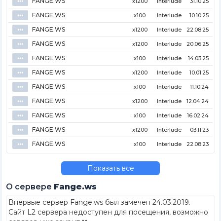
FANGE.WS
⦁⦁⦁
x1200
Interlude
31.10.25
FANGE.WS
⦁⦁⦁
x100
Interlude
10.10.25
FANGE.WS
⦁⦁⦁
x1200
Interlude
22.08.25
FANGE.WS
⦁⦁⦁
x1200
Interlude
20.06.25
FANGE.WS
⦁⦁⦁
x100
Interlude
14.03.25
FANGE.WS
⦁⦁⦁
x1200
Interlude
10.01.25
FANGE.WS
⦁⦁⦁
x100
Interlude
11.10.24
FANGE.WS
⦁⦁⦁
x1200
Interlude
12.04.24
FANGE.WS
⦁⦁⦁
x100
Interlude
16.02.24
FANGE.WS
⦁⦁⦁
x1200
Interlude
03.11.23
FANGE.WS
⦁⦁⦁
x100
Interlude
22.08.23
Показать все
О сервере
Fange.ws
Впервые сервер Fange.ws был замечен 24.03.2019
.
Сайт L2 сервера недоступен для посещения, возможно