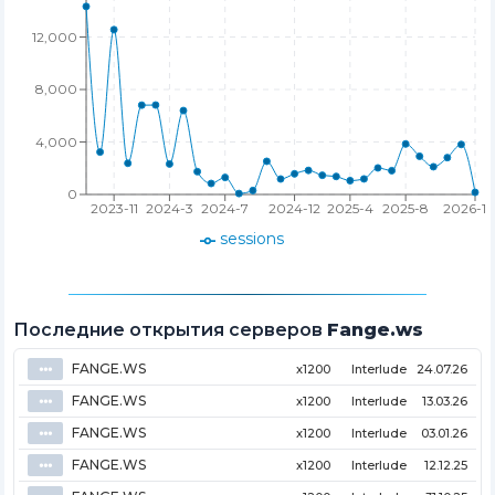
12,000
8,000
4,000
0
2023-11
2024-3
2024-7
2024-12
2025-4
2025-8
2026-1
sessions
Последние открытия серверов
Fange.ws
FANGE.WS
⦁⦁⦁
x1200
Interlude
24.07.26
FANGE.WS
⦁⦁⦁
x1200
Interlude
13.03.26
FANGE.WS
⦁⦁⦁
x1200
Interlude
03.01.26
FANGE.WS
⦁⦁⦁
x1200
Interlude
12.12.25