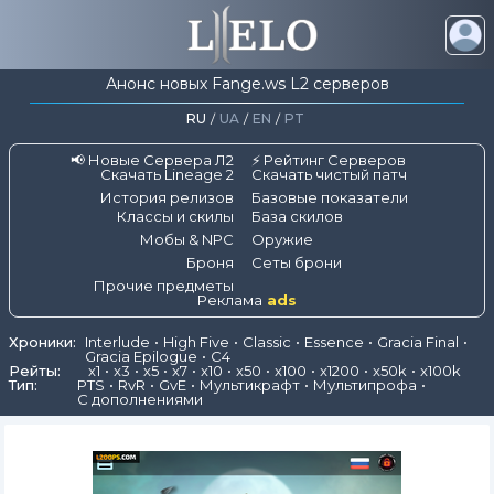
Анонс новых Fange.ws L2 серверов
RU
/
UA
/
EN
/
PT
📢 Новые Сервера Л2
⚡ Рейтинг Серверов
Скачать Lineage 2
Скачать чистый патч
История релизов
Базовые показатели
Классы и скилы
База скилов
Мобы & NPC
Оружие
Броня
Сеты брони
Прочие предметы
Реклама
ads
Хроники:
Interlude
High Five
Classic
Essence
Gracia Final
Gracia Epilogue
C4
Рейты:
x1
x3
x5
x7
x10
x50
x100
x1200
x50k
x100k
Тип:
PTS
RvR
GvE
Мультикрафт
Мультипрофа
С дополнениями