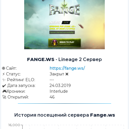
FANGE.WS
-
Lineage 2 Сервер
🌐
Сайт:
https://fange.ws/
⚡
Статус:
Закрыт ❌
✨
Рейтинг ELO:
---
✔️
Дата запуска:
24.03.2019
🎮
Хроники:
Interlude
🚀
Открытий:
46
История посещений сервера
Fange.ws
16,000