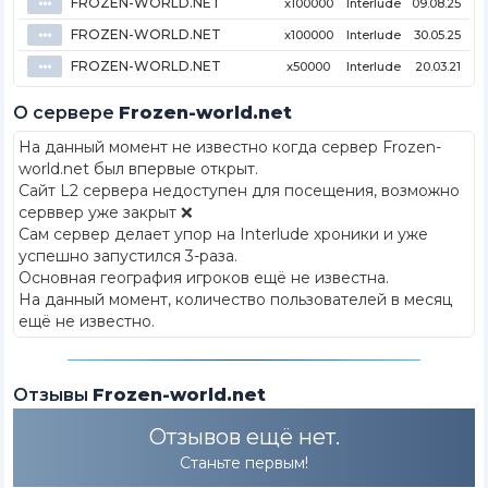
FROZEN-WORLD.NET
⦁⦁⦁
x100000
Interlude
09.08.25
FROZEN-WORLD.NET
⦁⦁⦁
x100000
Interlude
30.05.25
FROZEN-WORLD.NET
⦁⦁⦁
x50000
Interlude
20.03.21
О сервере
Frozen-world.net
На данный момент не известно когда сервер Frozen-
world.net был впервые открыт
.
Сайт L2 сервера недоступен для посещения, возможно
серввер уже закрыт ❌
Сам сервер делает упор на Interlude хроники и уже
успешно запустился 3-раза.
Основная география игроков ещё не известна.
На данный момент, количество пользователей в месяц
ещё не известно.
Отзывы
Frozen-world.net
Отзывов ещё нет.
Станьте первым!