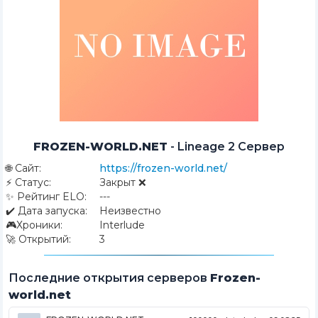
FROZEN-WORLD.NET
-
Lineage 2 Сервер
🌐
Сайт:
https://frozen-world.net/
⚡
Статус:
Закрыт ❌
✨
Рейтинг ELO:
---
✔️
Дата запуска:
Неизвестно
🎮
Хроники:
Interlude
🚀
Открытий:
3
Последние открытия серверов
Frozen-
world.net