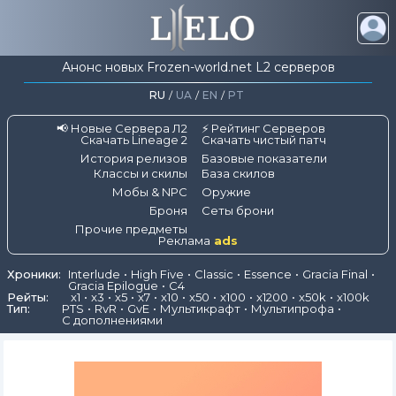
Анонс новых Frozen-world.net L2 серверов
RU
/
UA
/
EN
/
PT
📢 Новые Сервера Л2
⚡ Рейтинг Серверов
Скачать Lineage 2
Скачать чистый патч
История релизов
Базовые показатели
Классы и скилы
База скилов
Мобы & NPC
Оружие
Броня
Сеты брони
Прочие предметы
Реклама
ads
Хроники:
Interlude
High Five
Classic
Essence
Gracia Final
Gracia Epilogue
C4
Рейты:
x1
x3
x5
x7
x10
x50
x100
x1200
x50k
x100k
Тип:
PTS
RvR
GvE
Мультикрафт
Мультипрофа
С дополнениями