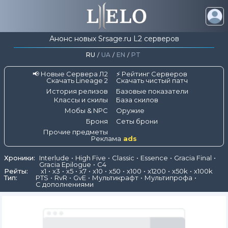
Анонс новых Srsage.ru L2 серверов
RU
/
UA
/
EN
/
PT
📢 Новые Сервера Л2
⚡ Рейтинг Серверов
Скачать Lineage 2
Скачать чистый патч
История релизов
Базовые показатели
Классы и скилы
База скилов
Мобы & NPC
Оружие
Броня
Сеты брони
Прочие предметы
Реклама
ads
Хроники:
Interlude
High Five
Classic
Essence
Gracia Final
Gracia Epilogue
C4
Рейты:
x1
x3
x5
x7
x10
x50
x100
x1200
x50k
x100k
Тип:
PTS
RvR
GvE
Мультикрафт
Мультипрофа
С дополнениями