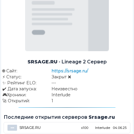
SRSAGE.RU
-
Lineage 2 Сервер
🌐
Сайт:
https://srsage.ru/
⚡
Статус:
Закрыт ❌
✨
Рейтинг ELO:
---
✔️
Дата запуска:
Неизвестно
🎮
Хроники:
Interlude
🚀
Открытий:
1
Последние открытия серверов
Srsage.ru
SRSAGE.RU
⦁⦁⦁
x100
Interlude
04.06.25