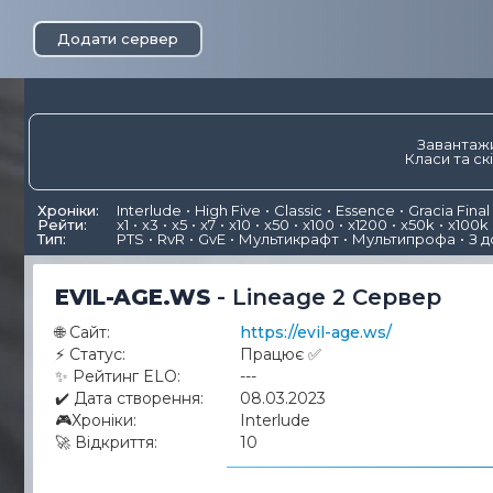
Додати сервер
Завантажи
Класи та ск
Хроніки:
Interlude
High Five
Classic
Essence
Gracia Final
Рейти:
x1
x3
x5
x7
x10
x50
x100
x1200
x50k
x100k
Тип:
PTS
RvR
GvE
Мультикрафт
Мультипрофа
З 
EVIL-AGE.WS
-
Lineage 2 Сервер
🌐
Сайт:
https://evil-age.ws/
⚡
Статус:
Працює ✅
✨
Рейтинг ELO:
---
✔️
Дата створення:
08.03.2023
🎮
Хроніки:
Interlude
🚀
Відкриття:
10