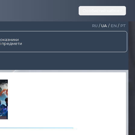
Особистий кабінет
RU
/
UA
/
EN
/
PT
показники
і предмети