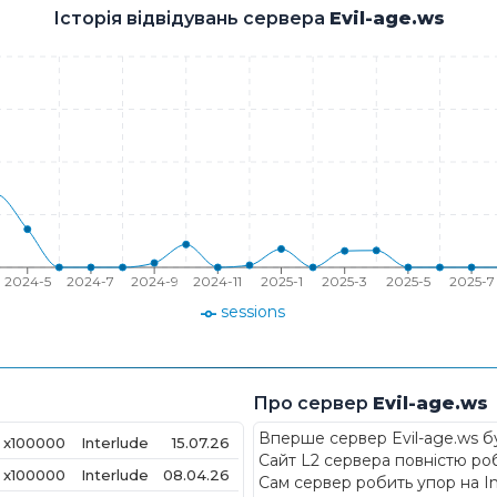
Історія відвідувань сервера
Evil-age.ws
2024-5
2024-7
2024-9
2024-11
2025-1
2025-3
2025-5
2025-7
sessions
Про сервер
Evil-age.ws
Вперше сервер Evil-age.ws б
x100000
Interlude
15.07.26
Сайт L2 сервера повністю ро
x100000
Interlude
08.04.26
Сам сервер робить упор на Int