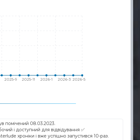
2025-9
2025-11
2026-1
2026-3
2026-5
ув помічений 08.03.2023
.
бочий і доступний для відвідування ✅
erlude хроніки і вже успішно запустився 10-раз.