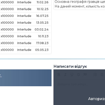
Основна географія гравців ще
x100000
Interlude
11.02.26
На даний момент, кількість ко
x100000
Interlude
10.12.25
x100000
Interlude
16.07.25
x100000
Interlude
13.05.25
x100000
Interlude
03.02.24
x100000
Interlude
10.11.23
x100000
Interlude
17.08.23
x100000
Interlude
05.05.23
Написати відгук
.
Авториз