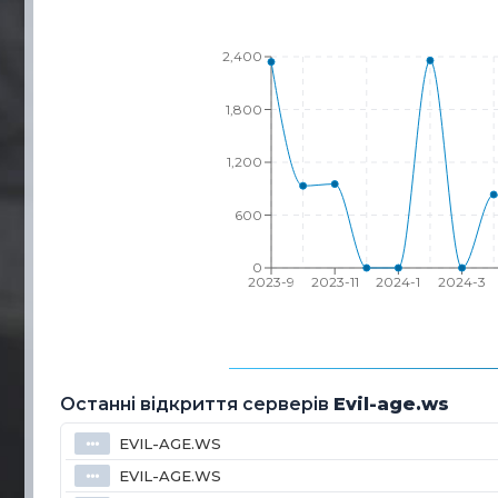
2,400
1,800
1,200
600
0
2023-9
2023-11
2024-1
2024-3
Останні відкриття серверів
Evil-age.ws
EVIL-AGE.WS
⦁⦁⦁
EVIL-AGE.WS
⦁⦁⦁