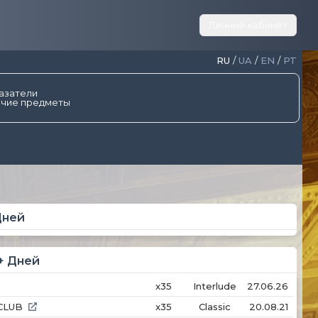
Личный кабинет
RU
/
UA
/
EN
/
PT
азатели
чие предметы
Дней
+ Дней
x35
Interlude
27.06.26
CLUB
x35
Classic
20.08.21