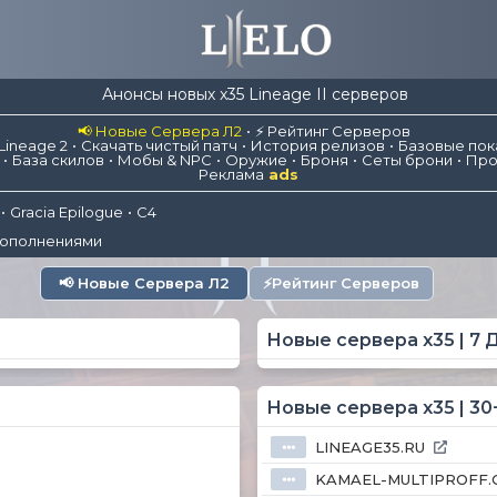
Анонсы новых x35 Lineage II серверов
📢 Новые Сервера Л2
⚡ Рейтинг Серверов
Lineage 2
Скачать чистый патч
История релизов
Базовые пок
База скилов
Мобы & NPC
Оружие
Броня
Сеты брони
Про
Реклама
ads
Gracia Epilogue
C4
дополнениями
📢
Новые Сервера Л2
⚡
Рейтинг Серверов
Новые сервера x35 | 7 
Новые сервера x35 | 30
LINEAGE35.RU
⦁⦁⦁
KAMAEL-MULTIPROFF.
⦁⦁⦁