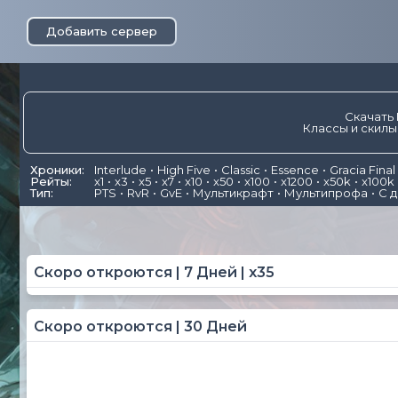
Добавить сервер
Скачать 
Классы и скилы
Хроники:
Interlude
High Five
Classic
Essence
Gracia Final
Рейты:
x1
x3
x5
x7
x10
x50
x100
x1200
x50k
x100k
Тип:
PTS
RvR
GvE
Мультикрафт
Мультипрофа
С 
Скоро откроются | 7 Дней | x35
Скоро откроются | 30 Дней