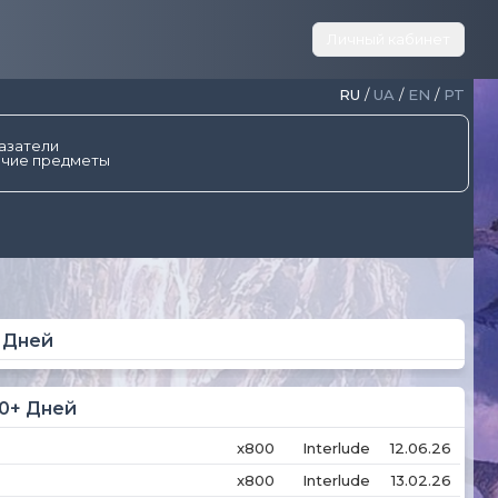
Личный кабинет
RU
/
UA
/
EN
/
PT
азатели
чие предметы
7 Дней
30+ Дней
x800
Interlude
12.06.26
x800
Interlude
13.02.26