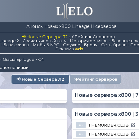
Анонсы новых x800 Lineage II серверов
📢 Новые Сервера Л2
⚡ Рейтинг Серверов
Lineage 2
Скачать чистый патч
История релизов
Базовые пок
База скилов
Мобы & NPC
Оружие
Броня
Сеты брони
Про
Реклама
ads
Gracia Epilogue
C4
дополнениями
📢
Новые Сервера Л2
⚡
Рейтинг Серверов
Новые сервера x800 | 
Новые сервера x800 | 
THEMURDER.CLUB
⦁⦁⦁
THEMURDER.CLUB
⦁⦁⦁