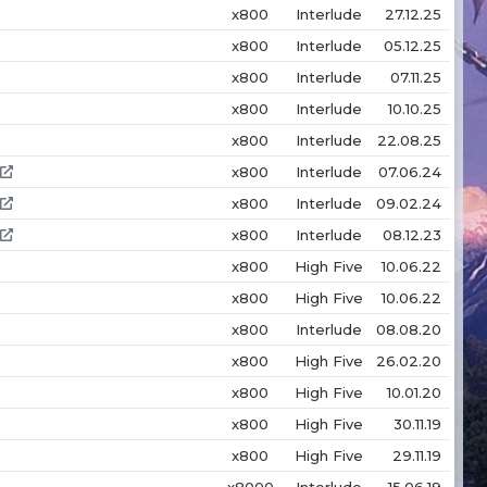
x800
Interlude
27.12.25
x800
Interlude
05.12.25
x800
Interlude
07.11.25
x800
Interlude
10.10.25
x800
Interlude
22.08.25
x800
Interlude
07.06.24
x800
Interlude
09.02.24
x800
Interlude
08.12.23
x800
High Five
10.06.22
x800
High Five
10.06.22
x800
Interlude
08.08.20
x800
High Five
26.02.20
x800
High Five
10.01.20
x800
High Five
30.11.19
x800
High Five
29.11.19