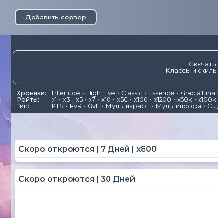
Добавить сервер
Скачать 
Классы и скилы
Хроники:
Interlude
High Five
Classic
Essence
Gracia Final
Рейты:
x1
x3
x5
x7
x10
x50
x100
x1200
x50k
x100k
Тип:
PTS
RvR
GvE
Мультикрафт
Мультипрофа
С 
Скоро откроются | 7 Дней | x800
Скоро откроются | 30 Дней