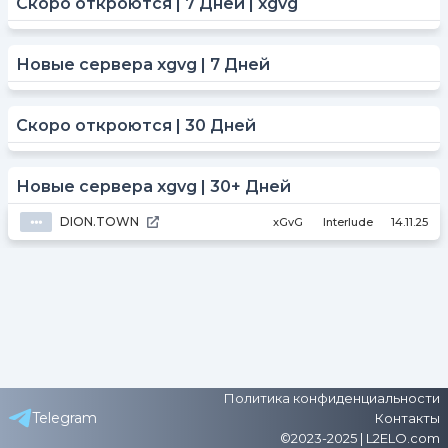
Скоро откроются | 7 Дней | xgvg
Новые сервера xgvg | 7 Дней
Скоро откроются | 30 Дней
Новые сервера xgvg | 30+ Дней
DION.TOWN
⦁⦁⦁
xGvG
Interlude
14.11.25
Политика конфиденциальности
Telegram
Контакты
©2023-2025 | L2ELO.com