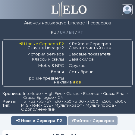
Анонсы новых xgvg Lineage II серверов
RU
/
UA
/
EN
/
PT
📢 Новые Сервера Л2
⚡ Рейтинг Серверов
Скачать Lineage 2
Скачать чистый патч
История релизов
Базовые показатели
Классы и скилы
База скилов
Мобы & NPC
Оружие
Броня
Сеты брони
Прочие предметы
Реклама
ads
Хроники:
Interlude
High Five
Classic
Essence
Gracia Final
Gracia Epilogue
C4
Рейты:
x1
x3
x5
x7
x10
x50
x100
x1200
x50k
x100k
Тип:
PTS
RvR
GvE
Мультикрафт
Мультипрофа
С дополнениями
📢
Новые Сервера Л2
⚡
Рейтинг Серверов