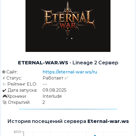
ETERNAL-WAR.WS
-
Lineage 2 Сервер
🌐
Сайт:
https://eternal-war.ws/ru
⚡
Статус:
Работает ✅
✨
Рейтинг ELO:
---
✔️
Дата запуска:
09.08.2025
🎮
Хроники:
Interlude
🚀
Открытий:
2
История посещений сервера
Eternal-war.ws
600