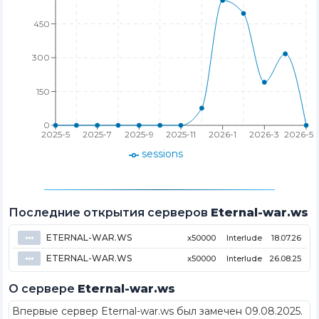
450
300
150
0
2025-5
2025-7
2025-9
2025-11
2026-1
2026-3
2026-5
sessions
Последние открытия серверов
Eternal-war.ws
ETERNAL-WAR.WS
⦁⦁⦁
x50000
Interlude
18.07.26
ETERNAL-WAR.WS
⦁⦁⦁
x50000
Interlude
26.08.25
О сервере
Eternal-war.ws
Впервые сервер Eternal-war.ws был замечен 09.08.2025
.