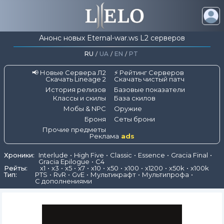
Анонс новых Eternal-war.ws L2 серверов
RU
/
UA
/
EN
/
PT
📢 Новые Сервера Л2
⚡ Рейтинг Серверов
Скачать Lineage 2
Скачать чистый патч
История релизов
Базовые показатели
Классы и скилы
База скилов
Мобы & NPC
Оружие
Броня
Сеты брони
Прочие предметы
Реклама
ads
Хроники:
Interlude
High Five
Classic
Essence
Gracia Final
Gracia Epilogue
C4
Рейты:
x1
x3
x5
x7
x10
x50
x100
x1200
x50k
x100k
Тип:
PTS
RvR
GvE
Мультикрафт
Мультипрофа
С дополнениями