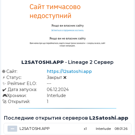
L2SATOSHI.APP
-
Lineage 2 Сервер
🌐
Сайт:
https://l2satoshi.app
⚡
Статус:
Закрыт ❌
✨
Рейтинг ELO:
---
✔️
Дата запуска:
06.12.2024
🎮
Хроники:
Interlude
🚀
Открытий:
1
Последние открытия серверов
L2Satoshi.app
L2SATOSHI.APP
⦁⦁⦁
x1
Interlude
08.01.26