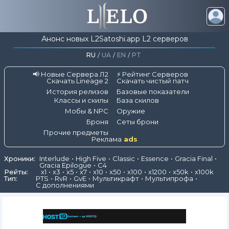
Анонс новых L2Satoshi.app L2 серверов
RU
/
UA
/
EN
/
PT
📢 Новые Сервера Л2
⚡ Рейтинг Серверов
Скачать Lineage 2
Скачать чистый патч
История релизов
Базовые показатели
Классы и скилы
База скилов
Мобы & NPC
Оружие
Броня
Сеты брони
Прочие предметы
Реклама
ads
Хроники:
Interlude
High Five
Classic
Essence
Gracia Final
Gracia Epilogue
C4
Рейты:
x1
x3
x5
x7
x10
x50
x100
x1200
x50k
x100k
Тип:
PTS
RvR
GvE
Мультикрафт
Мультипрофа
С дополнениями