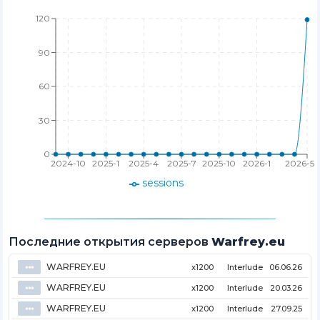
120
90
60
30
0
2024-10
2025-1
2025-4
2025-7
2025-10
2026-1
2026-5
sessions
Последние открытия серверов
Warfrey.eu
WARFREY.EU
⦁⦁⦁
x1200
Interlude
06.06.26
WARFREY.EU
⦁⦁⦁
x1200
Interlude
20.03.26
WARFREY.EU
⦁⦁⦁
x1200
Interlude
27.09.25