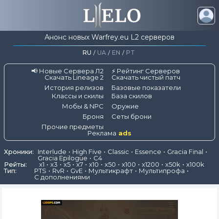
Анонс новых Warfrey.eu L2 серверов
RU
/
UA
/
EN
/
PT
📢 Новые Сервера Л2
⚡ Рейтинг Серверов
Скачать Lineage 2
Скачать чистый патч
История релизов
Базовые показатели
Классы и скилы
База скилов
Мобы & NPC
Оружие
Броня
Сеты брони
Прочие предметы
Реклама
ads
Хроники:
Interlude
High Five
Classic
Essence
Gracia Final
Gracia Epilogue
C4
Рейты:
x1
x3
x5
x7
x10
x50
x100
x1200
x50k
x100k
Тип:
PTS
RvR
GvE
Мультикрафт
Мультипрофа
С дополнениями