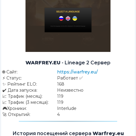
WARFREY.EU
-
Lineage 2 Сервер
🌐
Сайт:
https://warfrey.eu/
⚡
Статус:
Работает ✅
✨
Рейтинг ELO:
168
✔️
Дата запуска:
Неизвестно
📈
Трафик (месяц):
119
📈
Трафик (3 месяца):
119
🎮
Хроники:
Interlude
🚀
Открытий:
4
История посещений сервера
Warfrey.eu