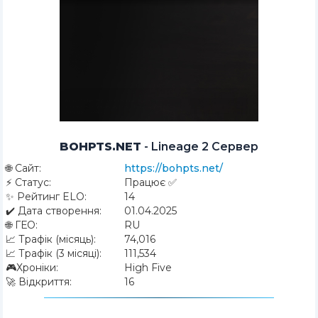
BOHPTS.NET
-
Lineage 2 Сервер
🌐
Сайт:
https://bohpts.net/
⚡
Статус:
Працює ✅
✨
Рейтинг ELO:
14
✔️
Дата створення:
01.04.2025
🌐
ГЕО:
RU
📈
Трафік (місяць):
74,016
📈
Трафік (3 місяці):
111,534
🎮
Хроніки:
High Five
🚀
Відкриття:
16