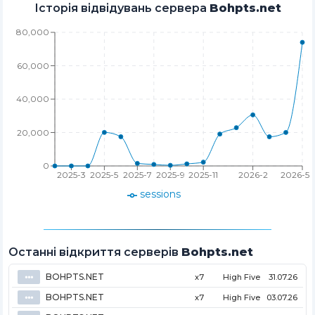
Історія відвідувань сервера
Bohpts.net
80,000
60,000
40,000
20,000
0
2025-3
2025-5
2025-7
2025-9
2025-11
2026-2
2026-5
sessions
Останні відкриття серверів
Bohpts.net
BOHPTS.NET
⦁⦁⦁
x7
High Five
31.07.26
BOHPTS.NET
⦁⦁⦁
x7
High Five
03.07.26