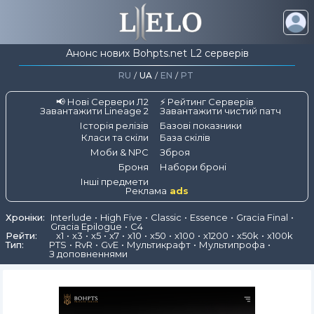
Анонс нових Bohpts.net L2 серверів
RU
/
UA
/
EN
/
PT
📢 Нові Сервери Л2
⚡ Рейтинг Серверів
Завантажити Lineage 2
Завантажити чистий патч
Історія релізів
Базові показники
Класи та скіли
База скілів
Моби & NPC
Зброя
Броня
Набори броні
Інші предмети
Реклама
ads
Хроніки:
Interlude
High Five
Classic
Essence
Gracia Final
Gracia Epilogue
C4
Рейти:
x1
x3
x5
x7
x10
x50
x100
x1200
x50k
x100k
Тип:
PTS
RvR
GvE
Мультикрафт
Мультипрофа
З доповненнями