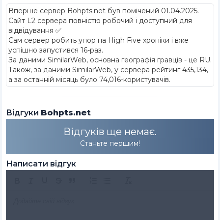
Вперше сервер Bohpts.net був помічений 01.04.2025
.
Сайт L2 сервера повністю робочий і доступний для
відвідування ✅
Сам сервер робить упор на High Five хроніки і вже
успішно запустився 16-раз.
За даними SimilarWeb, основна географія гравців - це RU.
Також, за даними SimilarWeb, у сервера рейтинг 435,134,
а за останній місяць було 74,016-користувачів.
Відгуки
Bohpts.net
Відгуків ще немає.
Станьте першим!
Написати відгук