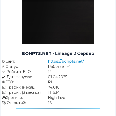
BOHPTS.NET
-
Lineage 2 Сервер
🌐
Сайт:
https://bohpts.net/
⚡
Статус:
Работает ✅
✨
Рейтинг ELO:
14
✔️
Дата запуска:
01.04.2025
🌐
ГЕО:
RU
📈
Трафик (месяц):
74,016
📈
Трафик (3 месяца):
111,534
🎮
Хроники:
High Five
🚀
Открытий:
16