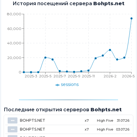
История посещений сервера
Bohpts.net
80,000
60,000
40,000
20,000
0
2025-3
2025-5
2025-7
2025-9
2025-11
2026-2
2026-5
sessions
Последние открытия серверов
Bohpts.net
BOHPTS.NET
⦁⦁⦁
x7
High Five
31.07.26
BOHPTS.NET
⦁⦁⦁
x7
High Five
03.07.26