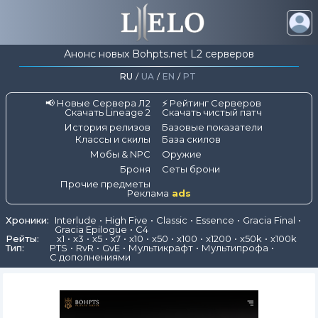
Анонс новых Bohpts.net L2 серверов
RU
/
UA
/
EN
/
PT
📢 Новые Сервера Л2
⚡ Рейтинг Серверов
Скачать Lineage 2
Скачать чистый патч
История релизов
Базовые показатели
Классы и скилы
База скилов
Мобы & NPC
Оружие
Броня
Сеты брони
Прочие предметы
Реклама
ads
Хроники:
Interlude
High Five
Classic
Essence
Gracia Final
Gracia Epilogue
C4
Рейты:
x1
x3
x5
x7
x10
x50
x100
x1200
x50k
x100k
Тип:
PTS
RvR
GvE
Мультикрафт
Мультипрофа
С дополнениями