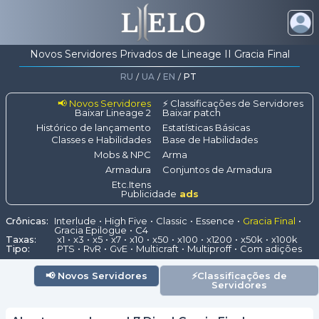
Novos Servidores Privados de Lineage II Gracia Final
RU
/
UA
/
EN
/
PT
📢 Novos Servidores
⚡ Classificações de Servidores
Baixar Lineage 2
Baixar patch
Histórico de lançamento
Estatísticas Básicas
Classes e Habilidades
Base de Habilidades
Mobs & NPC
Arma
Armadura
Conjuntos de Armadura
Etc.Itens
Publicidade
ads
Crônicas:
Interlude
High Five
Classic
Essence
Gracia Final
Gracia Epilogue
C4
Taxas:
x1
x3
x5
x7
x10
x50
x100
x1200
x50k
x100k
Tipo:
PTS
RvR
GvE
Multicraft
Multiproff
Com adições
📢
Novos Servidores
⚡
Classificações de
Servidores